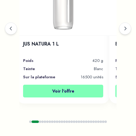
E
JUS NATURA 1 L
BG MAG
470 g
Poids
420 g
Poids
Blanc
Teinte
Blanc
Teinte
unités
Sur la plateforme
16500 unités
Sur la pla
Voir l'offre