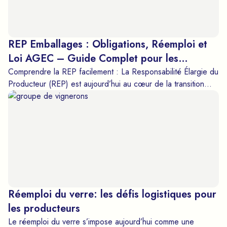
REP Emballages : Obligations, Réemploi et
Loi AGEC – Guide Complet pour les
Producteurs de Boissons
Comprendre la REP facilement : La Responsabilité Élargie du
Producteur (REP) est aujourd’hui au cœur de la transition
écologique en France. Pour les producteurs de boissons
(vins, cidres, bières, spiritueux..) elle représente à la fois
une obligation légale et une opportunité stratégique pour
anticiper les exigences de la loi AGEC (objectif : 10% de
réemploi d’ici 2027). Dans cet article, nous faisons le point
sur ce que la REP emballages signifie réellement, qui est
concerné, et comment s’y conformer, sans complexité. ✅
Qui est concerné par la REP emballages ? ✅ Quelles sont
Réemploi du verre: les défis logistiques pour
les obligations concrètes (déclaration, éco-contribution, éco-
modulation) ? ✅ Comment le réemploi des bouteilles devient
les producteurs
un levier clé pour réduire vos coûts et valoriser votre image
Le réemploi du verre s’impose aujourd’hui comme une